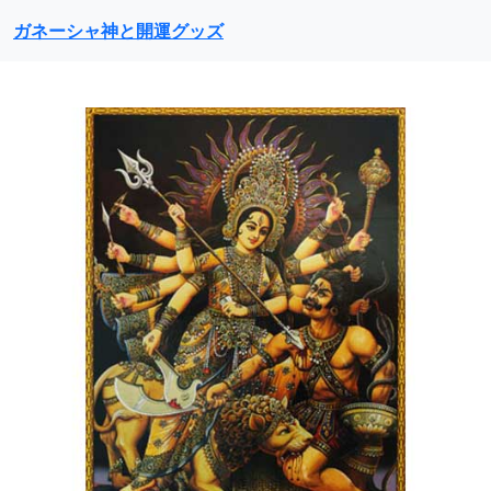
ガネーシャ神と開運グッズ
前に戻る
次に