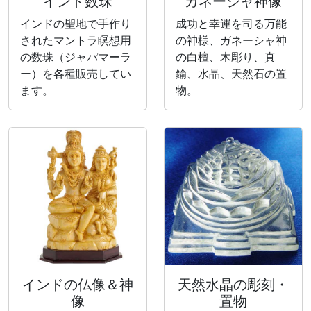
インド数珠
ガネーシャ神像
インドの聖地で手作り
成功と幸運を司る万能
されたマントラ瞑想用
の神様、ガネーシャ神
の数珠（ジャパマーラ
の白檀、木彫り、真
ー）を各種販売してい
鍮、水晶、天然石の置
ます。
物。
インドの仏像＆神
天然水晶の彫刻・
像
置物