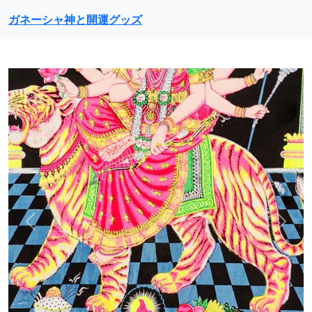
ガネーシャ神と開運グッズ
前に戻る
次に