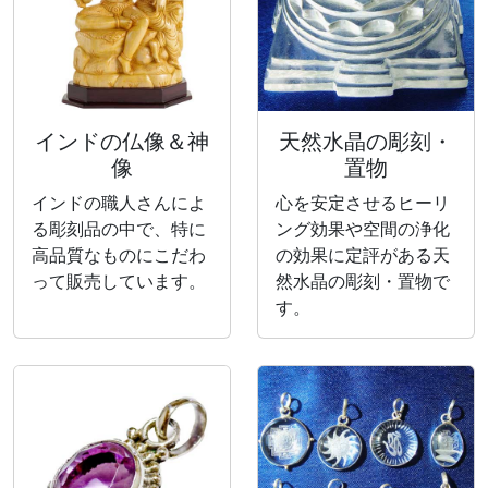
インドの仏像＆神
天然水晶の彫刻・
像
置物
インドの職人さんによ
心を安定させるヒーリ
る彫刻品の中で、特に
ング効果や空間の浄化
高品質なものにこだわ
の効果に定評がある天
って販売しています。
然水晶の彫刻・置物で
す。