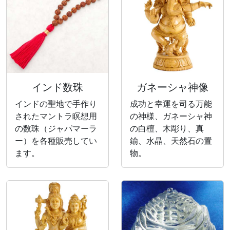
インド数珠
ガネーシャ神像
インドの聖地で手作り
成功と幸運を司る万能
されたマントラ瞑想用
の神様、ガネーシャ神
の数珠（ジャパマーラ
の白檀、木彫り、真
ー）を各種販売してい
鍮、水晶、天然石の置
ます。
物。