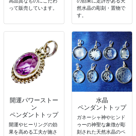
高品質なものにこだわ
の効果に定評がある天
って販売しています。
然水晶の彫刻・置物で
す。
開運パワーストー
水晶
ン
ペンダントトップ
ペンダントトップ
ガネーシャ神やヒンド
開運やヒーリングの効
ゥーの神聖な象徴が彫
果を高める工夫が施さ
刻された天然水晶のペ