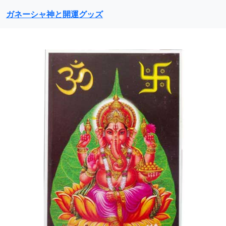
ガネーシャ神と開運グッズ
前に戻る
次に