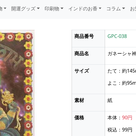
物
開運グッズ
印刷物
インドのお香
コラム
お
商品番号
GPC-038
商品名
ガネーシャ
サイズ
たて：約14
よこ：約95
素材
紙
価格
本体：
90円
次に送る
税込：99円