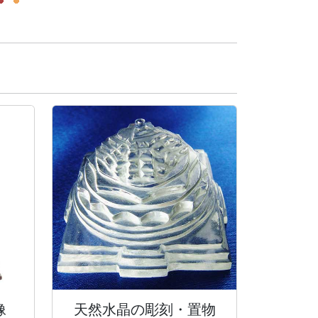
像
天然水晶の彫刻・
置物