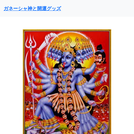
ガネーシャ神と開運グッズ
前に戻る
次に