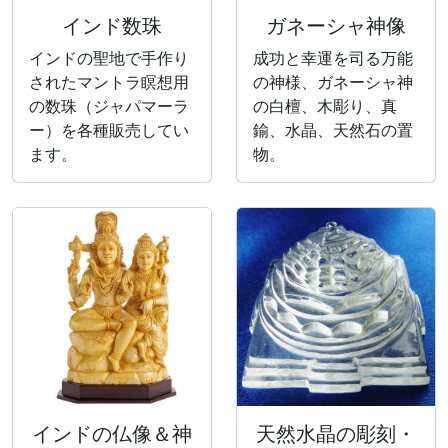
インド数珠
ガネーシャ神像
インドの聖地で手作り
成功と幸運を司る万能
されたマントラ瞑想用
の神様、ガネーシャ神
の数珠（ジャパマーラ
の白檀、木彫り、真
ー）を各種販売してい
鍮、水晶、天然石の置
ます。
物。
インドの仏像＆神
天然水晶の彫刻・