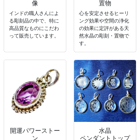
像
置物
インドの職人さんによ
心を安定させるヒーリ
る彫刻品の中で、特に
ング効果や空間の浄化
高品質なものにこだわ
の効果に定評がある天
って販売しています。
然水晶の彫刻・置物で
す。
開運パワーストー
水晶
ン
ペンダントトップ