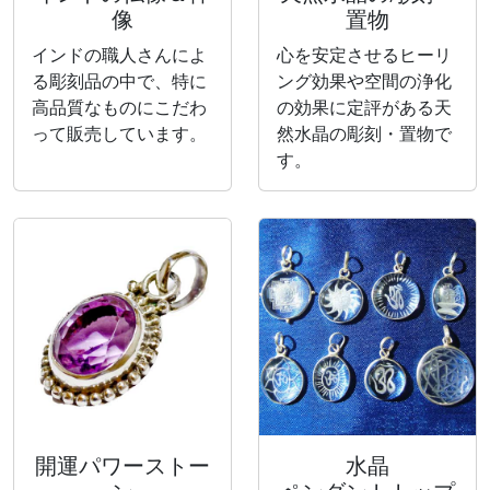
像
置物
インドの職人さんによ
心を安定させるヒーリ
る彫刻品の中で、特に
ング効果や空間の浄化
高品質なものにこだわ
の効果に定評がある天
って販売しています。
然水晶の彫刻・置物で
す。
開運パワーストー
水晶