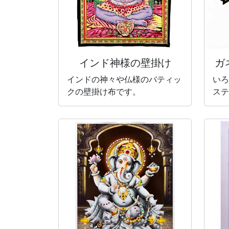
インド神様の壁掛け
ガ
インドの神々や仏様のバティッ
いろ
クの壁掛け布です。
ステ