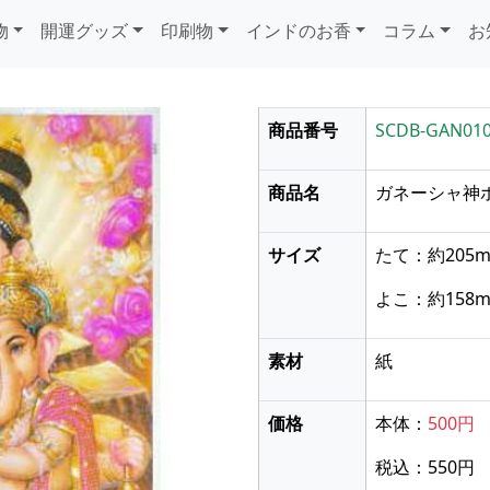
物
開運グッズ
印刷物
インドのお香
コラム
お
商品番号
SCDB-GAN01
商品名
ガネーシャ神
サイズ
たて：約205
よこ：約158
素材
紙
価格
本体：
500円
次に送る
税込：550円