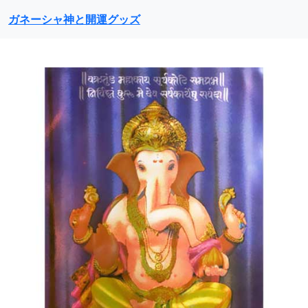
ガネーシャ神と開運グッズ
前に戻る
次に