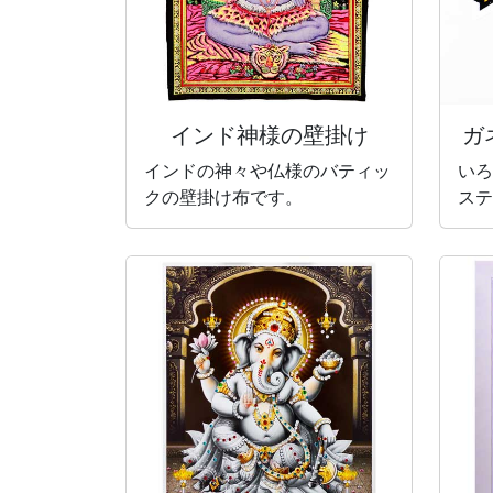
インド神様の壁掛け
ガ
インドの神々や仏様のバティッ
いろ
クの壁掛け布です。
ステ