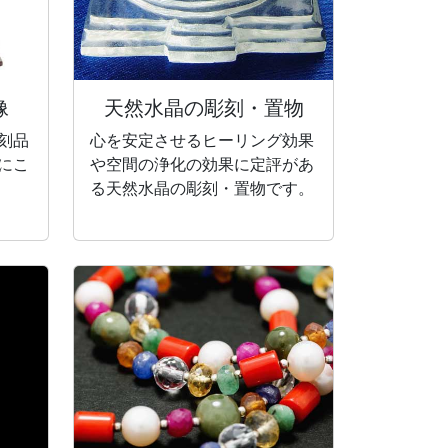
像
天然水晶の彫刻・
置物
刻品
心を安定させるヒーリング効果
にこ
や空間の浄化の効果に定評があ
る天然水晶の彫刻・置物です。