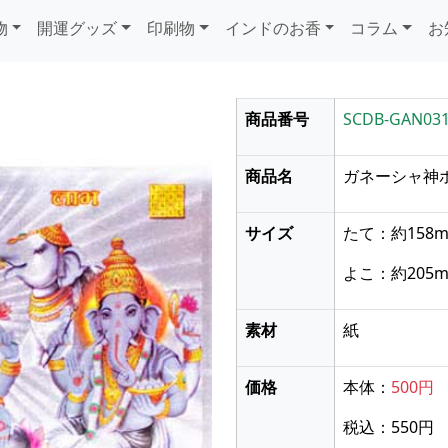
物
開運グッズ
印刷物
インドのお香
コラム
お
商品番号
SCDB-GAN03
商品名
ガネーシャ神
サイズ
たて：約158
よこ：約205
素材
紙
価格
本体：
500円
次に送る
税込：550円