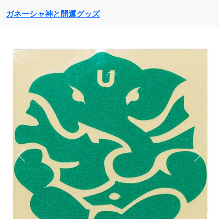
ガネーシャ神と開運グッズ
前に戻る
次に