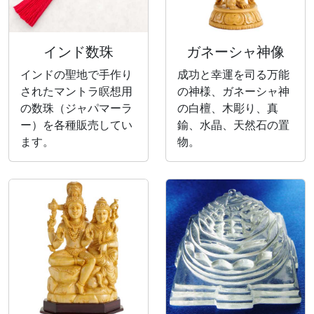
インド数珠
ガネーシャ神像
インドの聖地で手作り
成功と幸運を司る万能
されたマントラ瞑想用
の神様、ガネーシャ神
の数珠（ジャパマーラ
の白檀、木彫り、真
ー）を各種販売してい
鍮、水晶、天然石の置
ます。
物。