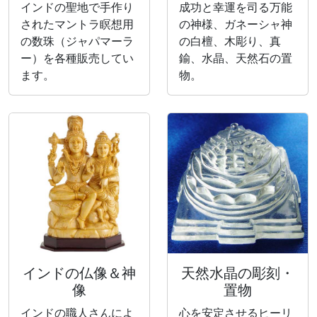
インドの聖地で手作り
成功と幸運を司る万能
されたマントラ瞑想用
の神様、ガネーシャ神
の数珠（ジャパマーラ
の白檀、木彫り、真
ー）を各種販売してい
鍮、水晶、天然石の置
ます。
物。
インドの仏像＆神
天然水晶の彫刻・
像
置物
インドの職人さんによ
心を安定させるヒーリ