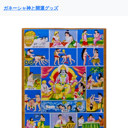
ガネーシャ神と開運グッズ
前に戻る
次に