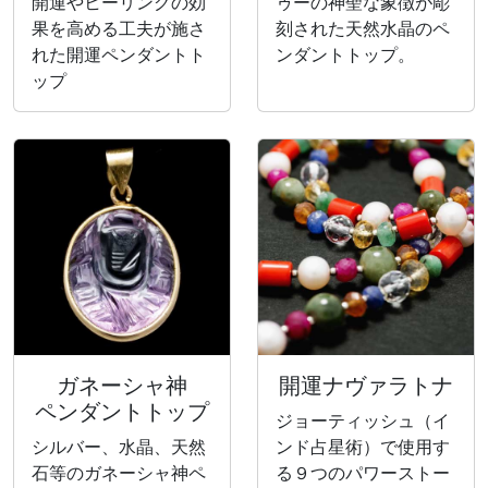
開運やヒーリングの効
ゥーの神聖な象徴が彫
果を高める工夫が施さ
刻された天然水晶のペ
れた開運ペンダントト
ンダントトップ。
ップ
ガネーシャ神
開運ナヴァラトナ
ペンダントトップ
ジョーティッシュ（イ
シルバー、水晶、天然
ンド占星術）で使用す
石等のガネーシャ神ペ
る９つのパワーストー