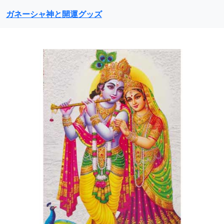
ガネーシャ神と開運グッズ
前に戻る
次に