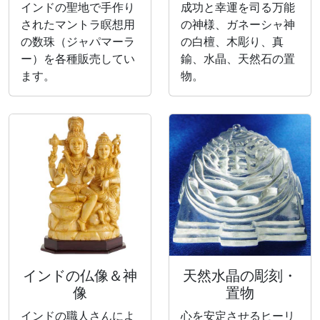
インドの聖地で手作り
成功と幸運を司る万能
されたマントラ瞑想用
の神様、ガネーシャ神
の数珠（ジャパマーラ
の白檀、木彫り、真
ー）を各種販売してい
鍮、水晶、天然石の置
ます。
物。
インドの仏像＆神
天然水晶の彫刻・
像
置物
インドの職人さんによ
心を安定させるヒーリ