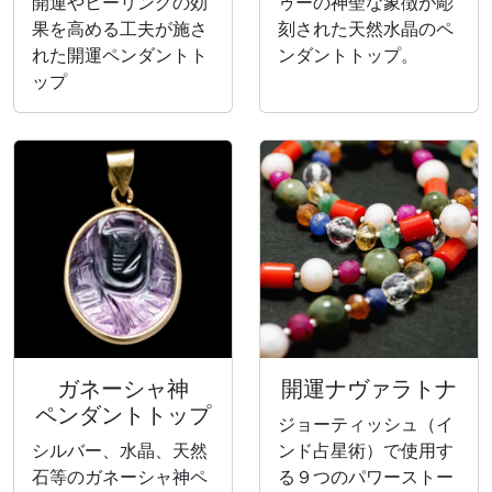
開運やヒーリングの効
ゥーの神聖な象徴が彫
果を高める工夫が施さ
刻された天然水晶のペ
れた開運ペンダントト
ンダントトップ。
ップ
ガネーシャ神
開運ナヴァラトナ
ペンダントトップ
ジョーティッシュ（イ
シルバー、水晶、天然
ンド占星術）で使用す
石等のガネーシャ神ペ
る９つのパワーストー