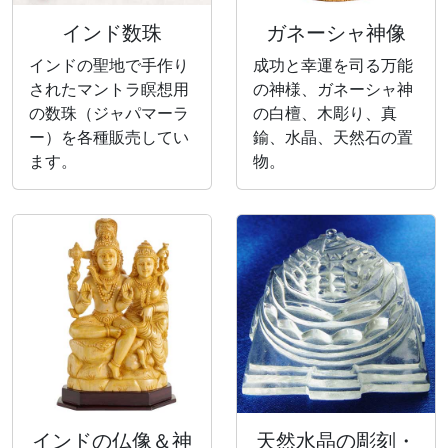
インド数珠
ガネーシャ神像
インドの聖地で手作り
成功と幸運を司る万能
されたマントラ瞑想用
の神様、ガネーシャ神
の数珠（ジャパマーラ
の白檀、木彫り、真
ー）を各種販売してい
鍮、水晶、天然石の置
ます。
物。
インドの仏像＆神
天然水晶の彫刻・