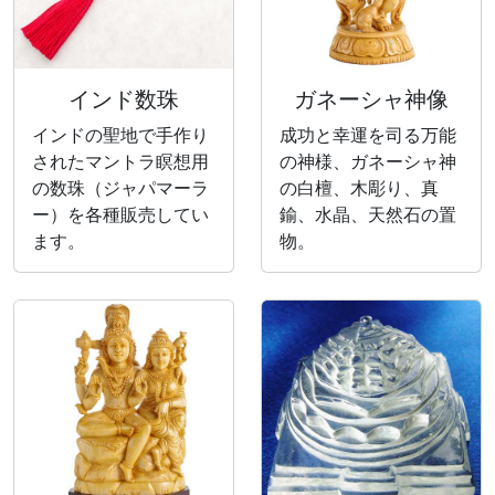
インド数珠
ガネーシャ神像
インドの聖地で手作り
成功と幸運を司る万能
されたマントラ瞑想用
の神様、ガネーシャ神
の数珠（ジャパマーラ
の白檀、木彫り、真
ー）を各種販売してい
鍮、水晶、天然石の置
ます。
物。