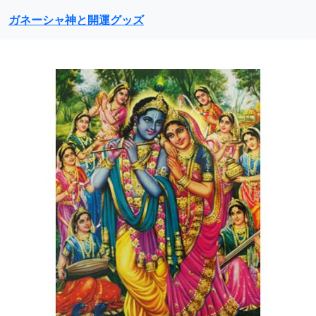
ガネーシャ神と開運グッズ
前に戻る
次に