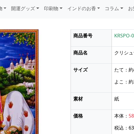
物
開運グッズ
印刷物
インドのお香
コラム
お
商品番号
KRSPO-0
商品名
クリシュ
サイズ
たて：約
よこ：約
素材
紙
価格
本体：
5
次に送る
税込：63