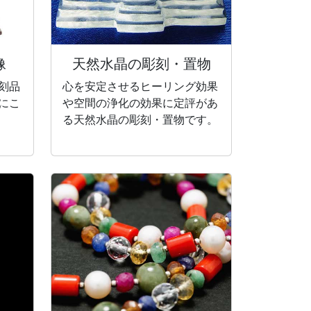
像
天然水晶の彫刻・
置物
刻品
心を安定させるヒーリング効果
にこ
や空間の浄化の効果に定評があ
る天然水晶の彫刻・置物です。