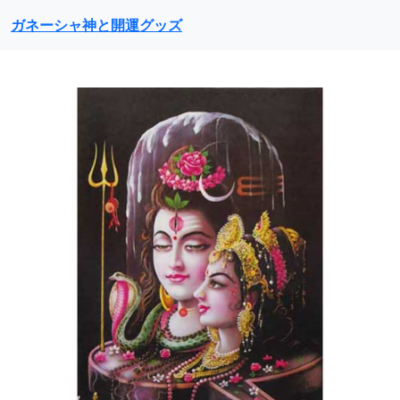
ガネーシャ神と開運グッズ
前に戻る
次に