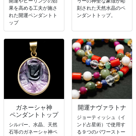
開運やヒーリングの効
ゥーの神聖な象徴が彫
果を高める工夫が施さ
刻された天然水晶のペ
れた開運ペンダントト
ンダントトップ。
ップ
ガネーシャ神
開運ナヴァラトナ
ペンダントトップ
ジョーティッシュ（イ
シルバー、水晶、天然
ンド占星術）で使用す
石等のガネーシャ神ペ
る９つのパワーストー