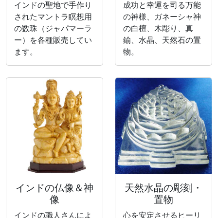
インドの聖地で手作り
成功と幸運を司る万能
されたマントラ瞑想用
の神様、ガネーシャ神
の数珠（ジャパマーラ
の白檀、木彫り、真
ー）を各種販売してい
鍮、水晶、天然石の置
ます。
物。
インドの仏像＆神
天然水晶の彫刻・
像
置物
インドの職人さんによ
心を安定させるヒーリ