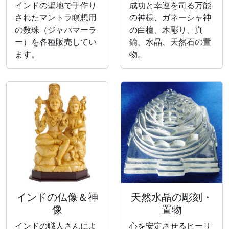
インドの聖地で手作り
成功と幸運を司る万能
されたマントラ瞑想用
の神様、ガネーシャ神
の数珠（ジャパマーラ
の白檀、木彫り、真
ー）を各種販売してい
鍮、水晶、天然石の置
ます。
物。
インドの仏像＆神
天然水晶の彫刻・
像
置物
インドの職人さんによ
心を安定させるヒーリ