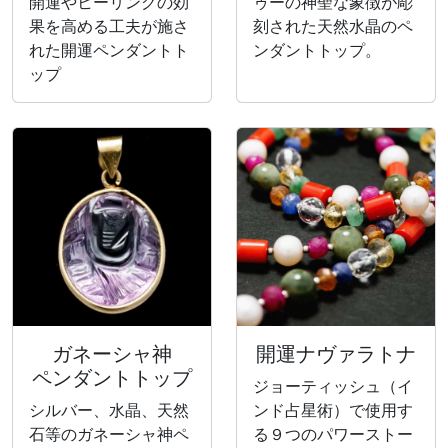
開運やヒーリングの効
ゥーの神聖な象徴が彫
果を高める工夫が施さ
刻された天然水晶のペ
れた開運ペンダントト
ンダントトップ。
ップ
ガネーシャ神
開運ナヴァラトナ
ペンダントトップ
ジョーティッシュ（イ
シルバー、水晶、天然
ンド占星術）で使用す
石等のガネーシャ神ペ
る９つのパワーストー