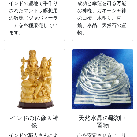
インドの聖地で手作り
成功と幸運を司る万能
されたマントラ瞑想用
の神様、ガネーシャ神
の数珠（ジャパマーラ
の白檀、木彫り、真
ー）を各種販売してい
鍮、水晶、天然石の置
ます。
物。
インドの仏像＆神
天然水晶の彫刻・
像
置物
インドの職人さんによ
心を安定させるヒーリ