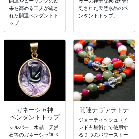
開運やヒーリングの効
ゥーの神聖な象徴が彫
果を高める工夫が施さ
刻された天然水晶のペ
れた開運ペンダントト
ンダントトップ。
ップ
ガネーシャ神
開運ナヴァラトナ
ペンダントトップ
ジョーティッシュ（イ
シルバー、水晶、天然
ンド占星術）で使用す
石等のガネーシャ神ペ
る９つのパワーストー