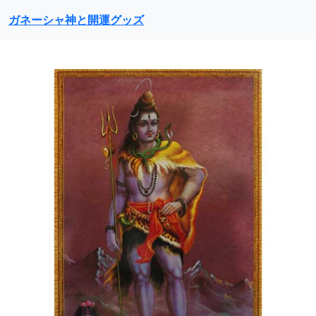
ガネーシャ神と開運グッズ
前に戻る
次に