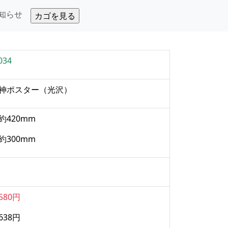
知らせ
034
神ポスター
（光沢）
約420mm
約300mm
580円
638円