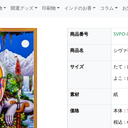
物
開運グッズ
印刷物
インドのお香
コラム
お
商品番号
SVPO-
商品名
シヴァ
サイズ
たて：
よこ：
素材
紙
価格
本体：
次に送る
税込：