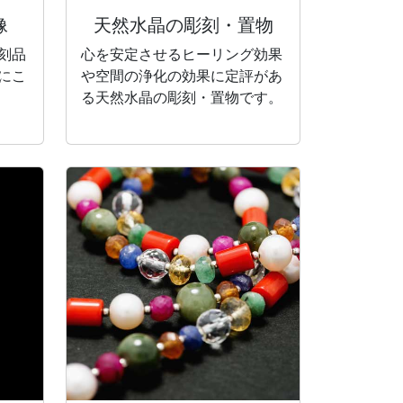
像
天然水晶の彫刻・
置物
刻品
心を安定させるヒーリング効果
にこ
や空間の浄化の効果に定評があ
る天然水晶の彫刻・置物です。