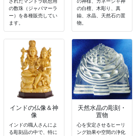
されたマントラ瞑想用
の神様、ガネーシャ神
の数珠（ジャパマーラ
の白檀、木彫り、真
ー）を各種販売してい
鍮、水晶、天然石の置
ます。
物。
インドの仏像＆神
天然水晶の彫刻・
像
置物
インドの職人さんによ
心を安定させるヒーリ
る彫刻品の中で、特に
ング効果や空間の浄化