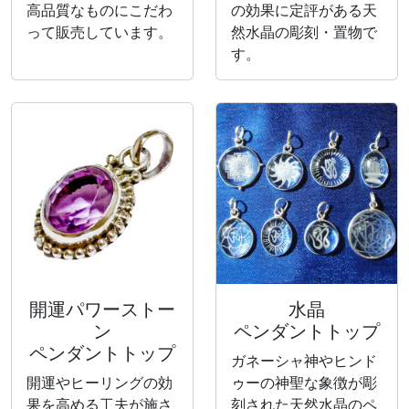
高品質なものにこだわ
の効果に定評がある天
って販売しています。
然水晶の彫刻・置物で
す。
開運パワーストー
水晶
ン
ペンダントトップ
ペンダントトップ
ガネーシャ神やヒンド
開運やヒーリングの効
ゥーの神聖な象徴が彫
果を高める工夫が施さ
刻された天然水晶のペ