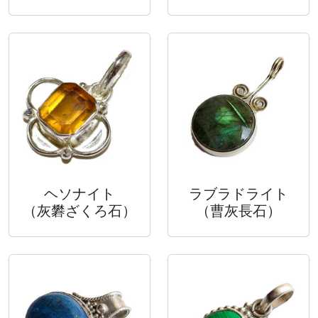
ヘソナイト
ラブラドライト
（灰礬ざくろ石）
（曹灰長石）