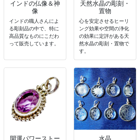
インドの仏像＆神
天然水晶の彫刻・
像
置物
インドの職人さんによ
心を安定させるヒーリ
る彫刻品の中で、特に
ング効果や空間の浄化
高品質なものにこだわ
の効果に定評がある天
って販売しています。
然水晶の彫刻・置物で
す。
開運パワーストー
水晶