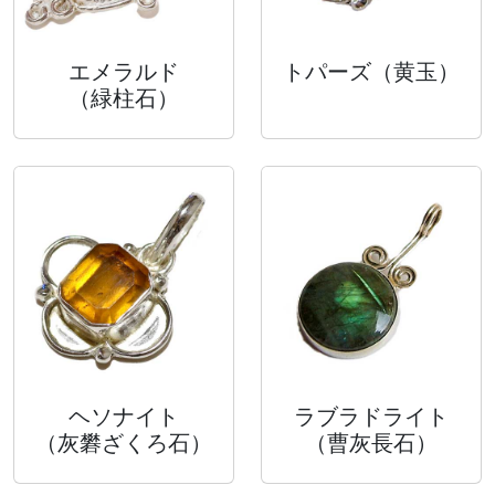
エメラルド
トパーズ
（黄玉）
（緑柱石）
ヘソナイト
ラブラドライト
（灰礬ざくろ石）
（曹灰長石）