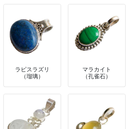
ラピスラズリ
マラカイト
（瑠璃）
（孔雀石）