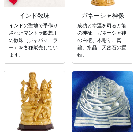
インド数珠
ガネーシャ神像
インドの聖地で手作り
成功と幸運を司る万能
されたマントラ瞑想用
の神様、ガネーシャ神
の数珠（ジャパマーラ
の白檀、木彫り、真
ー）を各種販売してい
鍮、水晶、天然石の置
ます。
物。